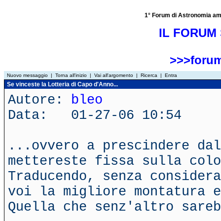
1° Forum di Astronomia amator
IL FORUM 
>>>forum
Nuovo messaggio
|
Torna all'inizio
|
Vai all'argomento
|
Ricerca
|
Entra
Se vinceste la Lotteria di Capo d'Anno...
Autore:
bleo
Data: 01-27-06 10:54
...ovvero a prescindere dal
mettereste fissa sulla colo
Traducendo, senza considera
voi la migliore montatura e
Quella che senz'altro sareb